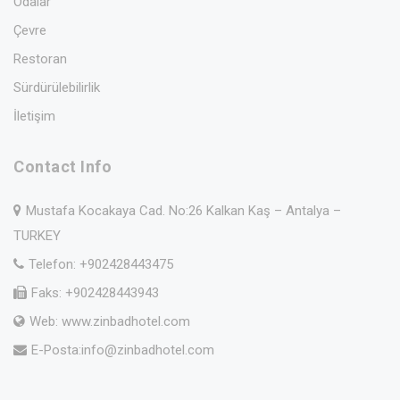
Odalar
Çevre
Restoran
Sürdürülebilirlik
İletişim
Contact Info
Mustafa Kocakaya Cad. No:26 Kalkan Kaş – Antalya –
TURKEY
Telefon: +902428443475
Faks: +902428443943
Web: www.zinbadhotel.com
E-Posta:
info@zinbadhotel.com