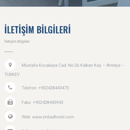
İLETİŞİM BİLGİLERİ
İletişim Bilgileri
Mustafa Kocakaya Cad. No:26 Kalkan Kaş – Antalya –
TURKEY
Telefon: +902428443475
Faks: +902428443943
Web: www.zinbadhotel.com