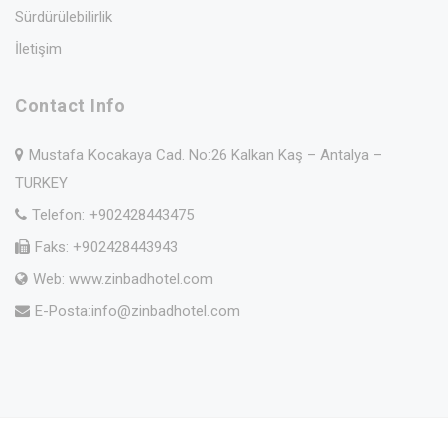
Sürdürülebilirlik
İletişim
Contact Info
Mustafa Kocakaya Cad. No:26 Kalkan Kaş – Antalya –
TURKEY
Telefon: +902428443475
Faks: +902428443943
Web: www.zinbadhotel.com
E-Posta:
info@zinbadhotel.com